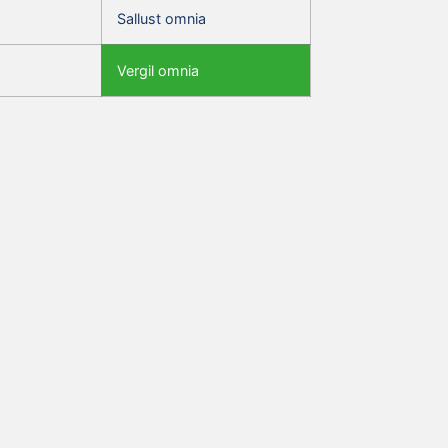
Sallust omnia
Vergil omnia