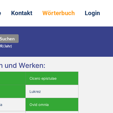
e
Kontakt
Wörterbuch
Login
Suchen
UR/Jahr)
en und Werken:
Cicero epistulae
Lukrez
ia
Ovid omnia