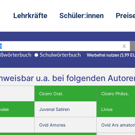
Lehrkräfte
Schüler:innen
Preis
X
ßwörterbuch
Schulwörterbuch
Werbefrei nutzen (5,99 E
chweisbar u.a. bei folgenden Autor
Cicero Orat.
Cicero Philos.
bulae
Juvenal Satiren
Livius
Ovid Amores
Ovid Ars amator