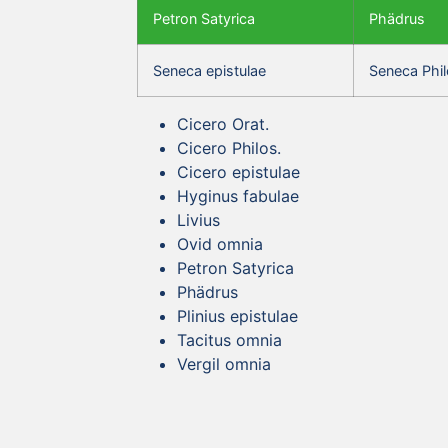
Petron Satyrica
Phädrus
Seneca epistulae
Seneca Phil
Cicero Orat.
Cicero Philos.
Cicero epistulae
Hyginus fabulae
Livius
Ovid omnia
Petron Satyrica
Phädrus
Plinius epistulae
Tacitus omnia
Vergil omnia