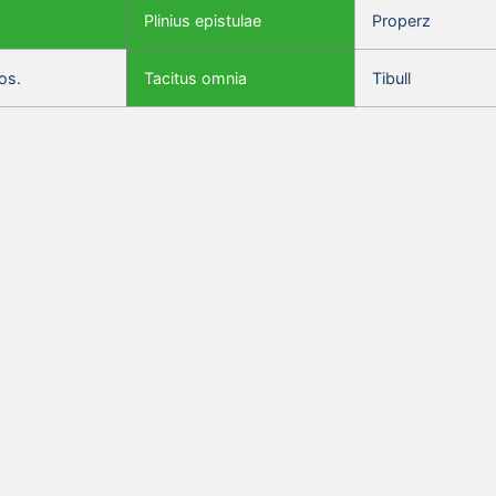
Plinius epistulae
Properz
os.
Tacitus omnia
Tibull