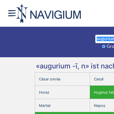
Gro
«augurium -ī, n» ist na
Cäsar omnia
Catull
Horaz
Hyginus fa
Martial
Nepos