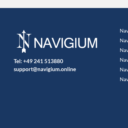
Nav
Nav
Nav
Tel:
+49 241 513880
Nav
support@navigium.online
Nav
Nav