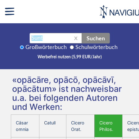
Suchen
X
Großwörterbuch
Schulwörterbuch
Werbefrei nutzen (5,99 EUR/Jahr)
«opācāre, opācō, opācāvī,
opācātum» ist nachweisbar
u.a. bei folgenden Autoren
und Werken:
Cäsar
Catull
Cicero
Cicero
Cicer
omnia
Orat.
Philos.
epist