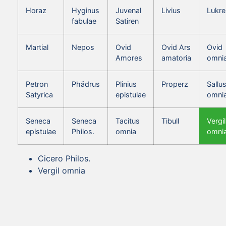
Horaz
Hyginus
Juvenal
Livius
Lukre
fabulae
Satiren
Martial
Nepos
Ovid
Ovid Ars
Ovid
Amores
amatoria
omni
Petron
Phädrus
Plinius
Properz
Sallus
Satyrica
epistulae
omni
Seneca
Seneca
Tacitus
Tibull
Vergil
epistulae
Philos.
omnia
omni
Cicero Philos.
Vergil omnia