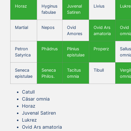
Horaz
Hyginus
Juvenal
Livius
Lukre
fabulae
Satiren
Martial
Nepos
Ovid
Ovid Ars
Ovid
Amores
amatoria
omni
Petron
Phädrus
Plinius
Properz
Sallus
Satyrica
epistulae
omni
Seneca
Seneca
Tacitus
Tibull
Vergil
epistulae
Philos.
omnia
omni
Catull
Cäsar omnia
Horaz
Juvenal Satiren
Lukrez
Ovid Ars amatoria