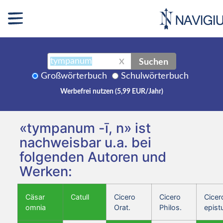
Suchen
X
Großwörterbuch
Schulwörterbuch
Werbefrei nutzen (5,99 EUR/Jahr)
«tympanum -ī, n» ist
nachweisbar u.a. bei
folgenden Autoren und
Werken:
Cäsar
Catull
Cicero
Cicero
Cicer
omnia
Orat.
Philos.
epist