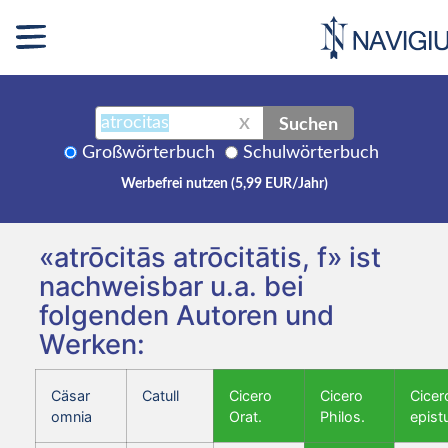
Suchen
X
Großwörterbuch
Schulwörterbuch
Werbefrei nutzen (5,99 EUR/Jahr)
«atrōcitās atrōcitātis, f» ist
nachweisbar u.a. bei
folgenden Autoren und
Werken:
Cäsar
Catull
Cicero
Cicero
Cicer
omnia
Orat.
Philos.
epist