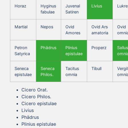
Horaz
Hyginus
Juvenal
Livius
Lukre
fabulae
Satiren
Martial
Nepos
Ovid
Ovid Ars
Ovid
Amores
amatoria
omni
Petron
Phädrus
Plinius
Properz
Sallus
Satyrica
epistulae
omni
Seneca
Seneca
Tacitus
Tibull
Vergil
epistulae
Philos.
omnia
omni
Cicero Orat.
Cicero Philos.
Cicero epistulae
Livius
Phädrus
Plinius epistulae