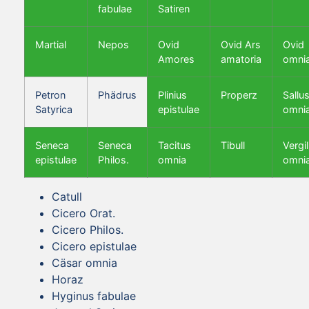
fabulae
Satiren
Martial
Nepos
Ovid
Ovid Ars
Ovid
Amores
amatoria
omni
Petron
Phädrus
Plinius
Properz
Sallus
Satyrica
epistulae
omni
Seneca
Seneca
Tacitus
Tibull
Vergil
epistulae
Philos.
omnia
omni
Catull
Cicero Orat.
Cicero Philos.
Cicero epistulae
Cäsar omnia
Horaz
Hyginus fabulae