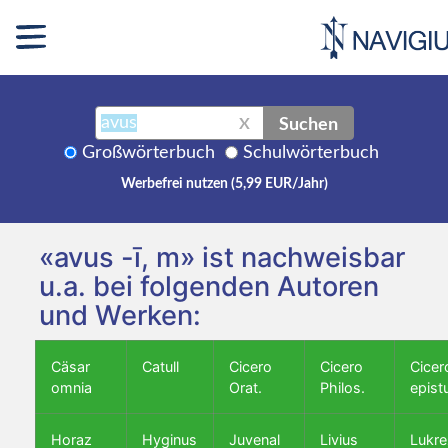
Suchen
X
Großwörterbuch
Schulwörterbuch
Werbefrei nutzen (5,99 EUR/Jahr)
«avus -ī, m» ist nachweisbar
u.a. bei folgenden Autoren
und Werken:
Cäsar
Catull
Cicero
Cicero
Cicer
omnia
Orat.
Philos.
epist
Horaz
Hyginus
Juvenal
Livius
Lukre