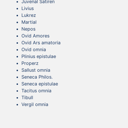
Juvenal Satiren
Livius
Lukrez
Martial
Nepos
Ovid Amores
Ovid Ars amatoria
Ovid omnia
Plinius epistulae
Properz
Sallust omnia
Seneca Philos.
Seneca epistulae
Tacitus omnia
Tibull
Vergil omnia