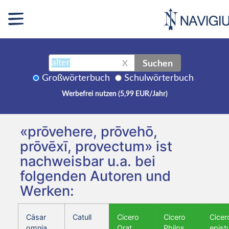
Suchen
X
Großwörterbuch
Schulwörterbuch
Werbefrei nutzen (5,99 EUR/Jahr)
«prōvehere, prōvehō,
prōvēxī, provectum» ist
nachweisbar u.a. bei
folgenden Autoren und
Werken:
Cäsar
Catull
Cicero
Cicero
Cicer
omnia
Orat.
Philos.
epist