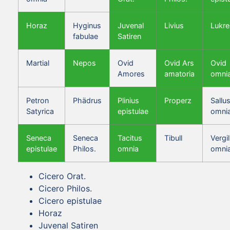
Horaz
Hyginus
Juvenal
Livius
Lukre
fabulae
Satiren
Martial
Nepos
Ovid
Ovid Ars
Ovid
Amores
amatoria
omni
Petron
Phädrus
Plinius
Properz
Sallus
Satyrica
epistulae
omni
Seneca
Seneca
Tacitus
Tibull
Vergil
epistulae
Philos.
omnia
omni
Cicero Orat.
Cicero Philos.
Cicero epistulae
Horaz
Juvenal Satiren