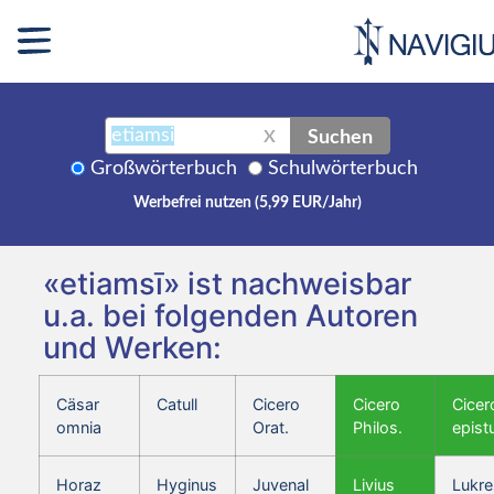
Suchen
X
Großwörterbuch
Schulwörterbuch
Werbefrei nutzen (5,99 EUR/Jahr)
«etiamsī» ist nachweisbar
u.a. bei folgenden Autoren
und Werken:
Cäsar
Catull
Cicero
Cicero
Cicer
omnia
Orat.
Philos.
epist
Horaz
Hyginus
Juvenal
Livius
Lukre