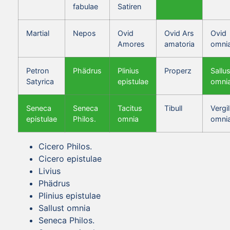
fabulae
Satiren
Martial
Nepos
Ovid
Ovid Ars
Ovid
Amores
amatoria
omni
Petron
Phädrus
Plinius
Properz
Sallus
Satyrica
epistulae
omni
Seneca
Seneca
Tacitus
Tibull
Vergil
epistulae
Philos.
omnia
omni
Cicero Philos.
Cicero epistulae
Livius
Phädrus
Plinius epistulae
Sallust omnia
Seneca Philos.