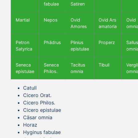
fabulae
Satiren
Martial
Nepos
Ovid
Ovid Ars
Ovid
Amores
amatoria
omni
Petron
Phädrus
Plinius
Properz
Sallus
Satyrica
epistulae
omni
Seneca
Seneca
Tacitus
Tibull
Vergil
epistulae
Philos.
omnia
omni
Catull
Cicero Orat.
Cicero Philos.
Cicero epistulae
Cäsar omnia
Horaz
Hyginus fabulae