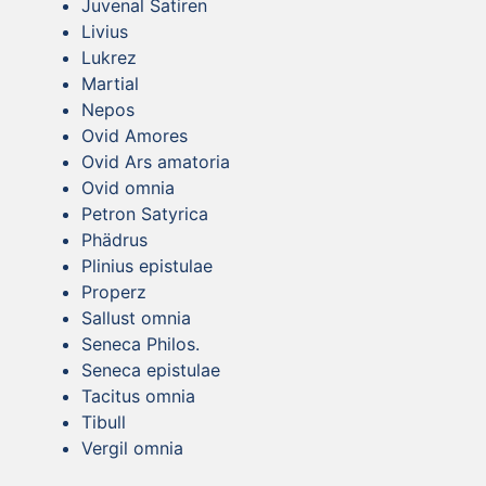
Juvenal Satiren
Livius
Lukrez
Martial
Nepos
Ovid Amores
Ovid Ars amatoria
Ovid omnia
Petron Satyrica
Phädrus
Plinius epistulae
Properz
Sallust omnia
Seneca Philos.
Seneca epistulae
Tacitus omnia
Tibull
Vergil omnia