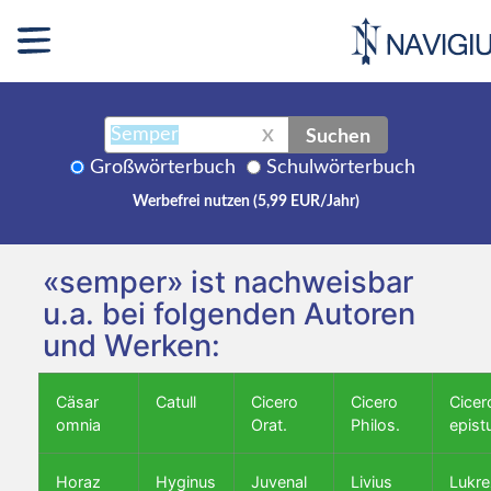
Suchen
X
Großwörterbuch
Schulwörterbuch
Werbefrei nutzen (5,99 EUR/Jahr)
«semper» ist nachweisbar
u.a. bei folgenden Autoren
und Werken:
Cäsar
Catull
Cicero
Cicero
Cicer
omnia
Orat.
Philos.
epist
Horaz
Hyginus
Juvenal
Livius
Lukre