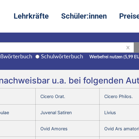
Lehrkräfte
Schüler:innen
Preis
X
ßwörterbuch
Schulwörterbuch
Werbefrei nutzen (5,99 E
 nachweisbar u.a. bei folgenden A
Cicero Orat.
Cicero Philos.
bulae
Juvenal Satiren
Livius
Ovid Amores
Ovid Ars amator