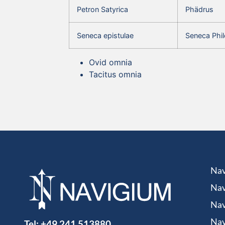
Petron Satyrica
Phädrus
Seneca epistulae
Seneca Phil
Ovid omnia
Tacitus omnia
Nav
Nav
Nav
Tel:
+49 241 513880
Nav