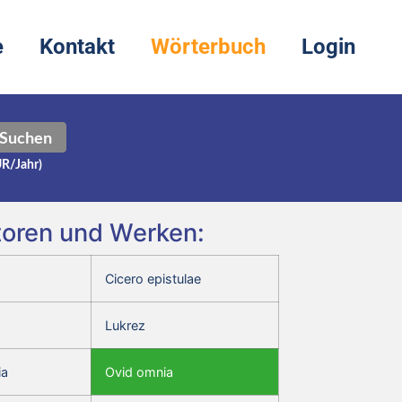
e
Kontakt
Wörterbuch
Login
Suchen
UR/Jahr)
utoren und Werken:
Cicero epistulae
Lukrez
ia
Ovid omnia