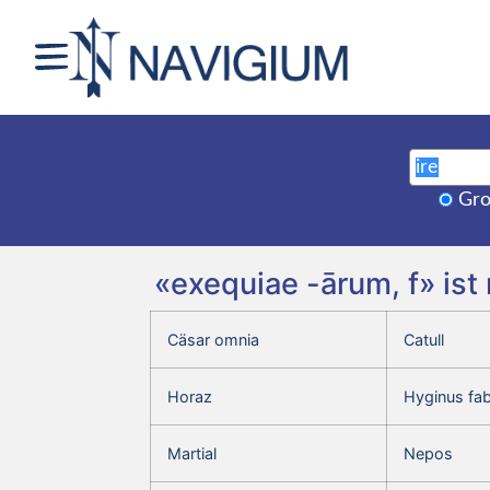
Gro
«exequiae -ārum, f» ist
Cäsar omnia
Catull
Horaz
Hyginus fa
Martial
Nepos