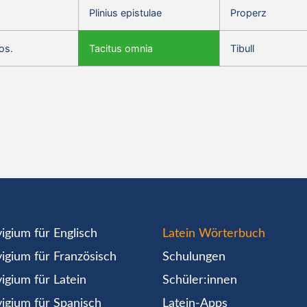
Plinius epistulae
Properz
os.
Tacitus omnia
Tibull
igium für Englisch
Latein Wörterbuch
igium für Französisch
Schulungen
igium für Latein
Schüler:innen
igium für Spanisch
Latein-Apps