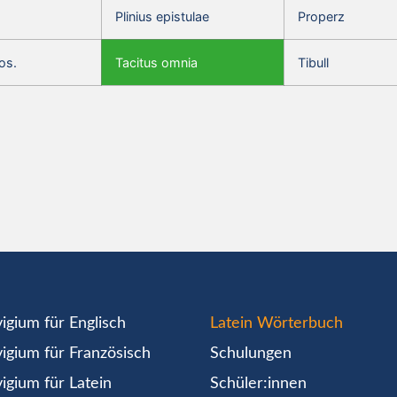
Plinius epistulae
Properz
os.
Tacitus omnia
Tibull
igium für Englisch
Latein Wörterbuch
igium für Französisch
Schulungen
igium für Latein
Schüler:innen