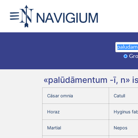
Gro
«palūdāmentum -ī, n» i
Cäsar omnia
Catull
Horaz
Hyginus fa
Martial
Nepos