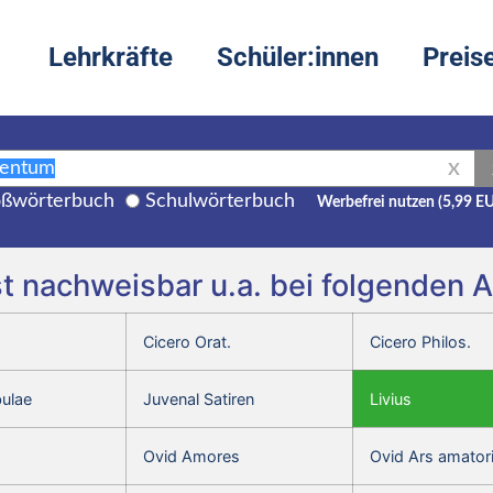
Lehrkräfte
Schüler:innen
Preis
X
ßwörterbuch
Schulwörterbuch
Werbefrei nutzen (5,99 E
st nachweisbar u.a. bei folgenden 
Cicero Orat.
Cicero Philos.
bulae
Juvenal Satiren
Livius
Ovid Amores
Ovid Ars amator