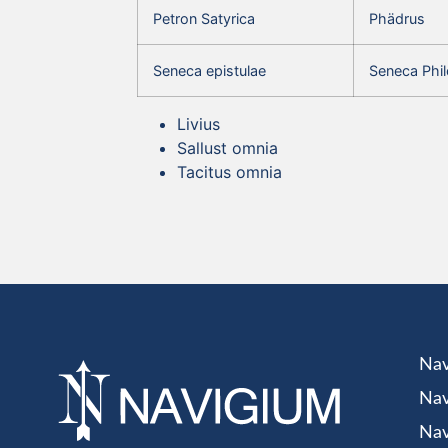
Petron Satyrica
Phädrus
Seneca epistulae
Seneca Phil
Livius
Sallust omnia
Tacitus omnia
Nav
Nav
Nav