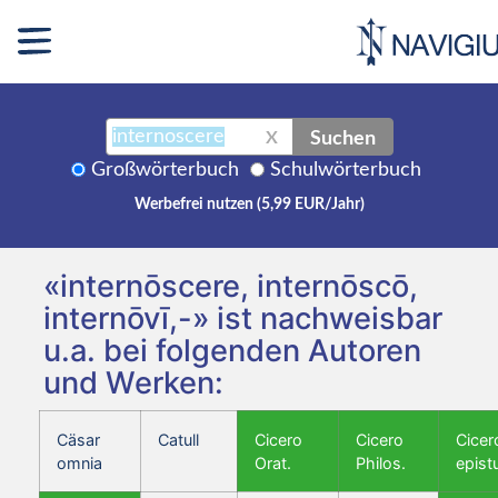
Suchen
X
Großwörterbuch
Schulwörterbuch
Werbefrei nutzen (5,99 EUR/Jahr)
«internōscere, internōscō,
internōvī,-» ist nachweisbar
u.a. bei folgenden Autoren
und Werken:
Cäsar
Catull
Cicero
Cicero
Cicer
omnia
Orat.
Philos.
epist