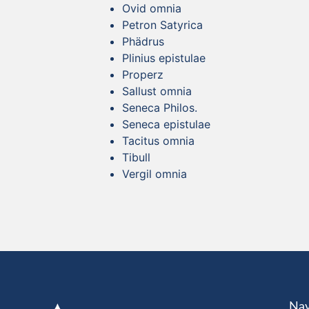
Ovid omnia
Petron Satyrica
Phädrus
Plinius epistulae
Properz
Sallust omnia
Seneca Philos.
Seneca epistulae
Tacitus omnia
Tibull
Vergil omnia
Nav