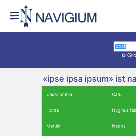
Gro
«ipse ipsa ipsum» ist n
Cäsar omnia
Catull
Horaz
Hyginus fa
Martial
Nepos