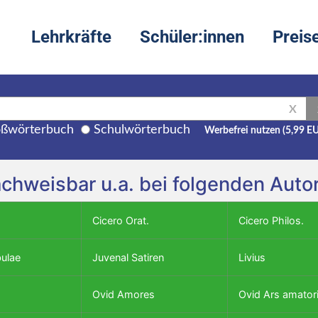
Lehrkräfte
Schüler:innen
Preis
X
ßwörterbuch
Schulwörterbuch
Werbefrei nutzen (5,99 E
achweisbar u.a. bei folgenden Aut
Cicero Orat.
Cicero Philos.
bulae
Juvenal Satiren
Livius
Ovid Amores
Ovid Ars amator