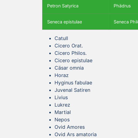
Petron Satyrica
Phädrus
Seneca epistulae
Seneca Phil
Catull
Cicero Orat.
Cicero Philos.
Cicero epistulae
Cäsar omnia
Horaz
Hyginus fabulae
Juvenal Satiren
Livius
Lukrez
Martial
Nepos
Ovid Amores
Ovid Ars amatoria