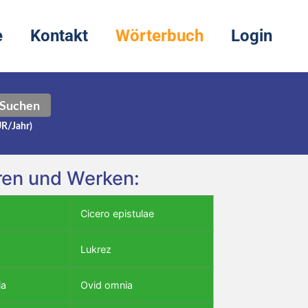
e
Kontakt
Wörterbuch
Login
Suchen
UR/Jahr)
oren und Werken:
Cicero epistulae
Lukrez
ia
Ovid omnia