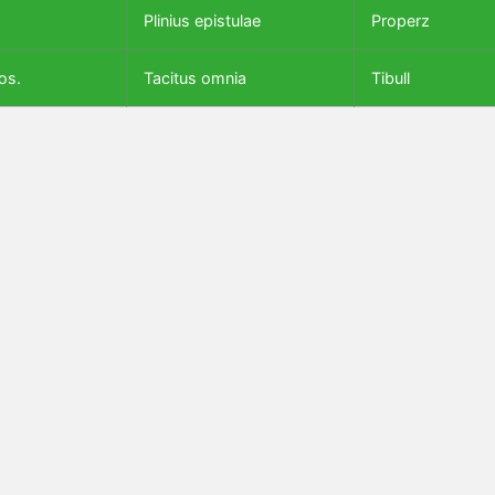
Plinius epistulae
Properz
os.
Tacitus omnia
Tibull