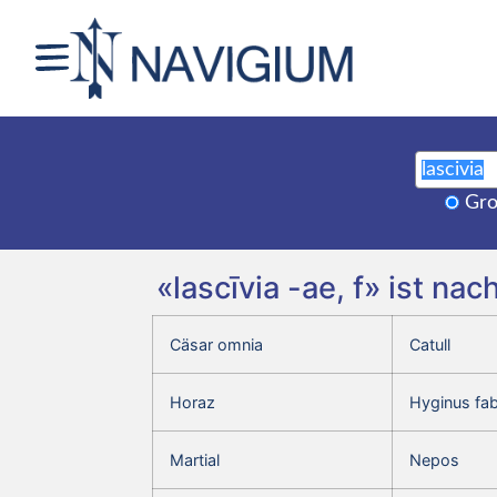
Gro
«lascīvia -ae, f» ist n
Cäsar omnia
Catull
Horaz
Hyginus fa
Martial
Nepos