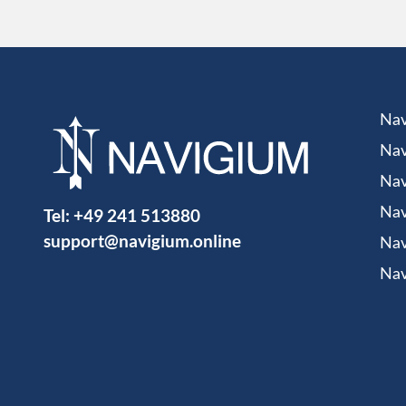
Nav
Nav
Nav
Tel:
+49 241 513880
Nav
support@navigium.online
Nav
Nav