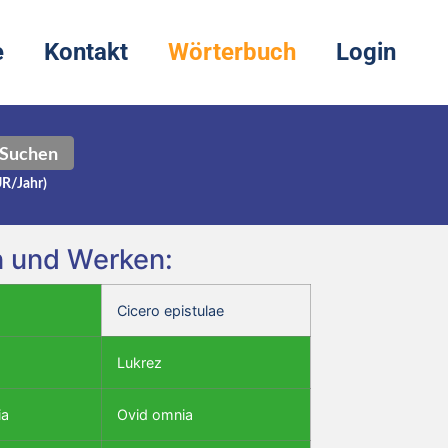
e
Kontakt
Wörterbuch
Login
Suchen
UR/Jahr)
en und Werken:
Cicero epistulae
Lukrez
ia
Ovid omnia