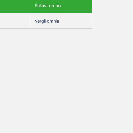
Sallust omnia
Vergil omnia