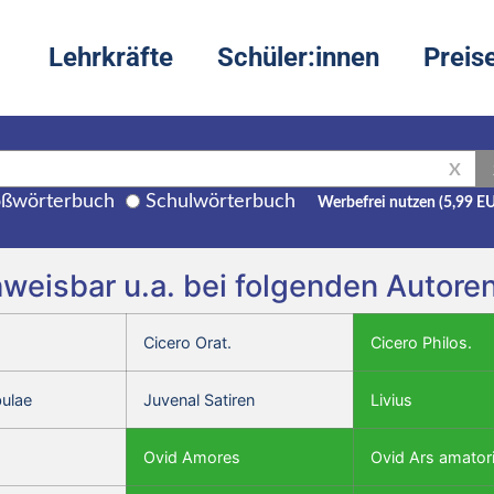
Lehrkräfte
Schüler:innen
Preis
X
ßwörterbuch
Schulwörterbuch
Werbefrei nutzen (5,99 E
achweisbar u.a. bei folgenden Autor
Cicero Orat.
Cicero Philos.
bulae
Juvenal Satiren
Livius
Ovid Amores
Ovid Ars amator