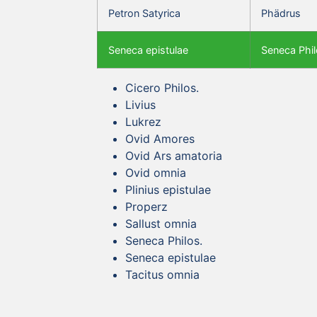
Petron Satyrica
Phädrus
Seneca epistulae
Seneca Phil
Cicero Philos.
Livius
Lukrez
Ovid Amores
Ovid Ars amatoria
Ovid omnia
Plinius epistulae
Properz
Sallust omnia
Seneca Philos.
Seneca epistulae
Tacitus omnia