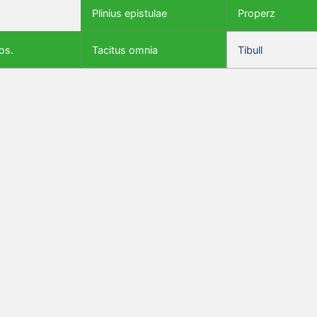
Plinius epistulae
Properz
os.
Tacitus omnia
Tibull