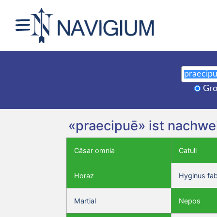
Gro
«praecipuē» ist nachwe
Cäsar omnia
Catull
Horaz
Hyginus fa
Martial
Nepos