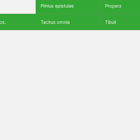
Plinius epistulae
Properz
os.
Tacitus omnia
Tibull