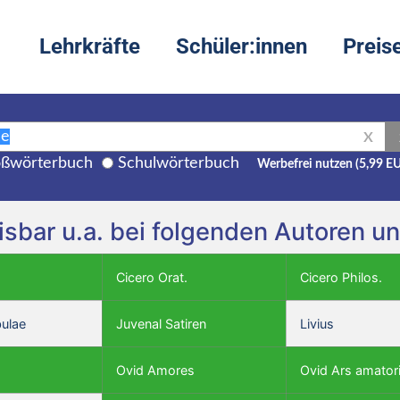
Lehrkräfte
Schüler:innen
Preis
X
ßwörterbuch
Schulwörterbuch
Werbefrei nutzen (5,99 E
isbar u.a. bei folgenden Autoren u
Cicero Orat.
Cicero Philos.
bulae
Juvenal Satiren
Livius
Ovid Amores
Ovid Ars amator