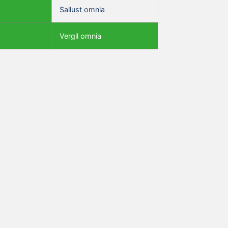
Sallust omnia
Vergil omnia