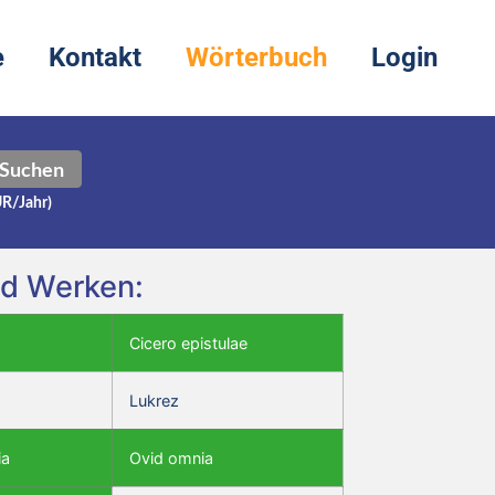
e
Kontakt
Wörterbuch
Login
Suchen
UR/Jahr)
nd Werken:
Cicero epistulae
Lukrez
ia
Ovid omnia