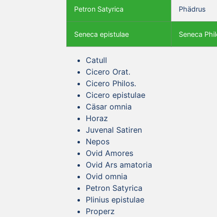
Petron Satyrica
Phädrus
Seneca epistulae
Seneca Phil
Catull
Cicero Orat.
Cicero Philos.
Cicero epistulae
Cäsar omnia
Horaz
Juvenal Satiren
Nepos
Ovid Amores
Ovid Ars amatoria
Ovid omnia
Petron Satyrica
Plinius epistulae
Properz