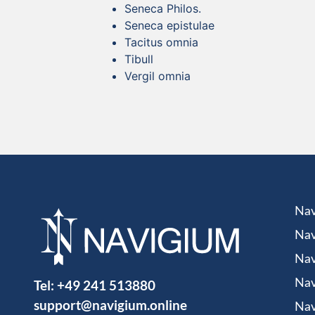
Seneca Philos.
Seneca epistulae
Tacitus omnia
Tibull
Vergil omnia
Nav
Nav
Nav
Tel:
+49 241 513880
Nav
support@navigium.online
Nav