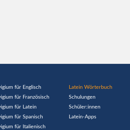
igium für Englisch
Latein Wörterbuch
igium für Französisch
Schulungen
igium für Latein
Schüler:innen
igium für Spanisch
Latein-Apps
igium für Italienisch