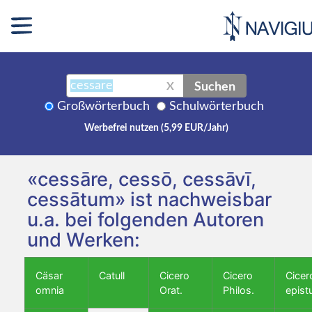
Suchen
X
Großwörterbuch
Schulwörterbuch
Werbefrei nutzen (5,99 EUR/Jahr)
«cessāre, cessō, cessāvī,
cessātum» ist nachweisbar
u.a. bei folgenden Autoren
und Werken:
Cäsar
Catull
Cicero
Cicero
Cicer
omnia
Orat.
Philos.
epist