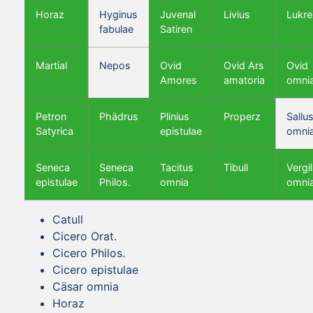
Horaz
Hyginus
Juvenal
Livius
Lukre
fabulae
Satiren
Martial
Nepos
Ovid
Ovid Ars
Ovid
Amores
amatoria
omni
Petron
Phädrus
Plinius
Properz
Sallus
Satyrica
epistulae
omni
Seneca
Seneca
Tacitus
Tibull
Vergil
epistulae
Philos.
omnia
omni
Catull
Cicero Orat.
Cicero Philos.
Cicero epistulae
Cäsar omnia
Horaz