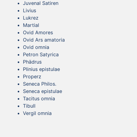
Juvenal Satiren
Livius
Lukrez
Martial
Ovid Amores
Ovid Ars amatoria
Ovid omnia
Petron Satyrica
Phädrus
Plinius epistulae
Properz
Seneca Philos.
Seneca epistulae
Tacitus omnia
Tibull
Vergil omnia