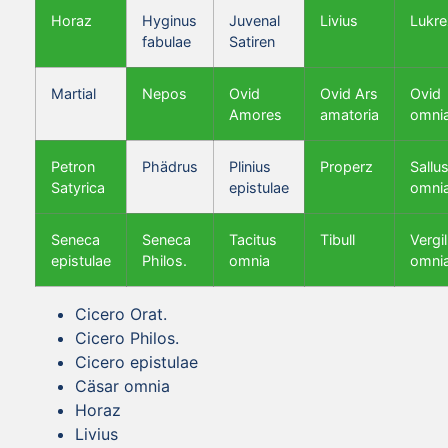
Horaz
Hyginus
Juvenal
Livius
Lukre
fabulae
Satiren
Martial
Nepos
Ovid
Ovid Ars
Ovid
Amores
amatoria
omni
Petron
Phädrus
Plinius
Properz
Sallus
Satyrica
epistulae
omni
Seneca
Seneca
Tacitus
Tibull
Vergil
epistulae
Philos.
omnia
omni
Cicero Orat.
Cicero Philos.
Cicero epistulae
Cäsar omnia
Horaz
Livius