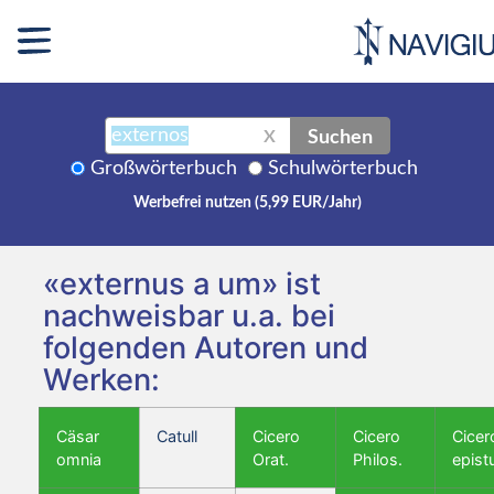
Suchen
X
Großwörterbuch
Schulwörterbuch
Werbefrei nutzen (5,99 EUR/Jahr)
«externus a um» ist
nachweisbar u.a. bei
folgenden Autoren und
Werken:
Cäsar
Catull
Cicero
Cicero
Cicer
omnia
Orat.
Philos.
epist