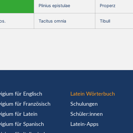
Plinius epistulae
Properz
os.
Tacitus omnia
Tibull
igium für Englisch
Latein Wörterbuch
igium für Französisch
Schulungen
igium für Latein
Schüler:innen
igium für Spanisch
Latein-Apps