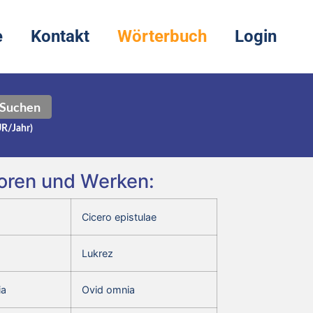
e
Kontakt
Wörterbuch
Login
Suchen
UR/Jahr)
utoren und Werken:
Cicero epistulae
Lukrez
ia
Ovid omnia