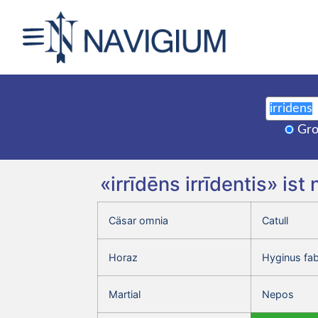
Gro
«irrīdēns irrīdentis» i
Cäsar omnia
Catull
Horaz
Hyginus fa
Martial
Nepos