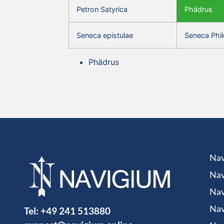
Petron Satyrica
Phädrus
Seneca epistulae
Seneca Phil
Phädrus
Nav
Nav
Nav
Tel:
+49 241 513880
Nav