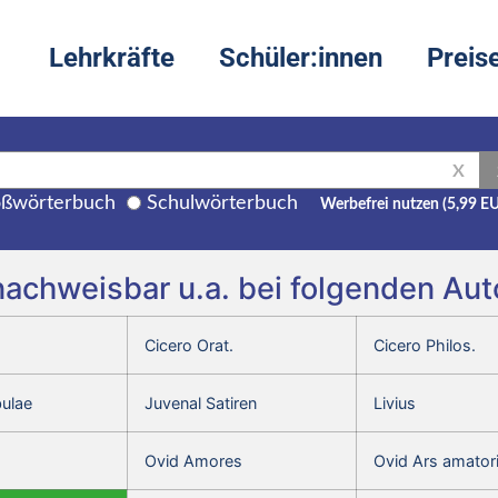
Lehrkräfte
Schüler:innen
Preis
X
ßwörterbuch
Schulwörterbuch
Werbefrei nutzen (5,99 E
st nachweisbar u.a. bei folgenden A
Cicero Orat.
Cicero Philos.
bulae
Juvenal Satiren
Livius
Ovid Amores
Ovid Ars amator