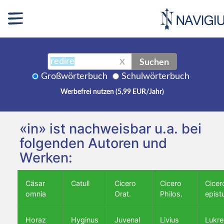
Suchen
X
Großwörterbuch
Schulwörterbuch
Werbefrei nutzen (5,99 EUR/Jahr)
«in» ist nachweisbar u.a. bei
folgenden Autoren und
Werken:
Cäsar
Catull
Cicero
Cicero
Cicer
omnia
Orat.
Philos.
epist
Horaz
Hyginus
Juvenal
Livius
Lukre