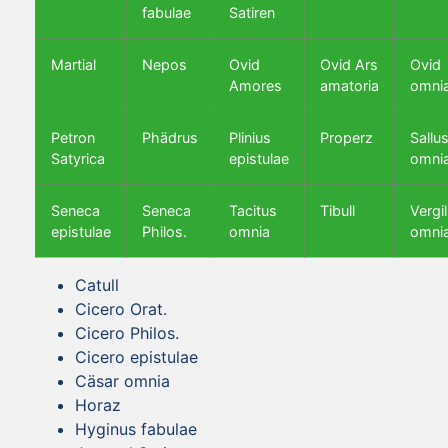
fabulae
Satiren
Martial
Nepos
Ovid
Ovid Ars
Ovid
Amores
amatoria
omni
Petron
Phädrus
Plinius
Properz
Sallus
Satyrica
epistulae
omni
Seneca
Seneca
Tacitus
Tibull
Vergil
epistulae
Philos.
omnia
omni
Catull
Cicero Orat.
Cicero Philos.
Cicero epistulae
Cäsar omnia
Horaz
Hyginus fabulae