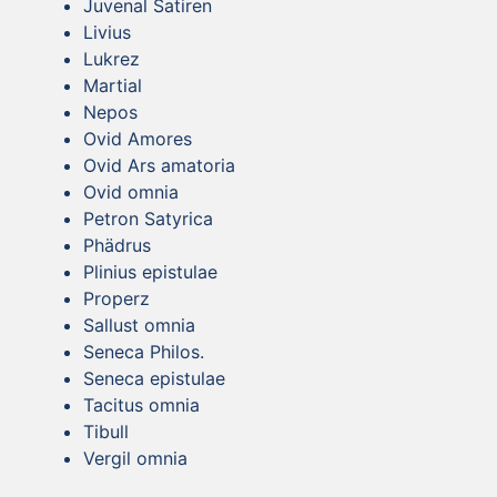
Juvenal Satiren
Livius
Lukrez
Martial
Nepos
Ovid Amores
Ovid Ars amatoria
Ovid omnia
Petron Satyrica
Phädrus
Plinius epistulae
Properz
Sallust omnia
Seneca Philos.
Seneca epistulae
Tacitus omnia
Tibull
Vergil omnia