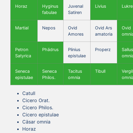
Horaz
Hyginus
Juvenal
Livius
Lukre
fabulae
Satiren
Martial
Nepos
Ovid
Ovid Ars
Ovid
Amores
amatoria
omni
Petron
Phädrus
Plinius
Properz
Sallus
Satyrica
epistulae
omni
Seneca
Seneca
Tacitus
Tibull
Vergil
epistulae
Philos.
omnia
omni
Catull
Cicero Orat.
Cicero Philos.
Cicero epistulae
Cäsar omnia
Horaz