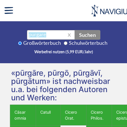
Suchen
X
Großwörterbuch
Schulwörterbuch
Werbefrei nutzen (5,99 EUR/Jahr)
«pūrgāre, pūrgō, pūrgāvī,
pūrgātum» ist nachweisbar
u.a. bei folgenden Autoren
und Werken:
Cäsar
Catull
Cicero
Cicero
Cicer
omnia
Orat.
Philos.
epist