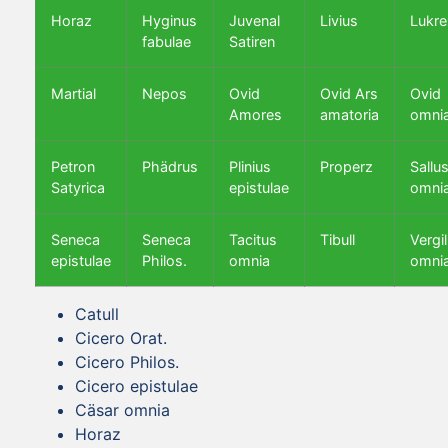
Horaz
Hyginus
Juvenal
Livius
Lukre
fabulae
Satiren
Martial
Nepos
Ovid
Ovid Ars
Ovid
Amores
amatoria
omni
Petron
Phädrus
Plinius
Properz
Sallus
Satyrica
epistulae
omni
Seneca
Seneca
Tacitus
Tibull
Vergil
epistulae
Philos.
omnia
omni
Catull
Cicero Orat.
Cicero Philos.
Cicero epistulae
Cäsar omnia
Horaz