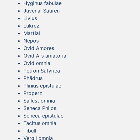
Hyginus fabulae
Juvenal Satiren
Livius
Lukrez
Martial
Nepos
Ovid Amores
Ovid Ars amatoria
Ovid omnia
Petron Satyrica
Phädrus
Plinius epistulae
Properz
Sallust omnia
Seneca Philos.
Seneca epistulae
Tacitus omnia
Tibull
Vergil omnia