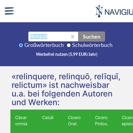
Suchen
X
Großwörterbuch
Schulwörterbuch
Werbefrei nutzen (5,99 EUR/Jahr)
«relinquere, relinquō, relīquī,
relictum» ist nachweisbar
u.a. bei folgenden Autoren
und Werken:
Cäsar
Catull
Cicero
Cicero
Cicer
omnia
Orat.
Philos.
epist