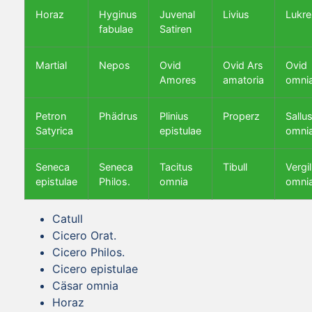
Horaz
Hyginus
Juvenal
Livius
Lukre
fabulae
Satiren
Martial
Nepos
Ovid
Ovid Ars
Ovid
Amores
amatoria
omni
Petron
Phädrus
Plinius
Properz
Sallus
Satyrica
epistulae
omni
Seneca
Seneca
Tacitus
Tibull
Vergil
epistulae
Philos.
omnia
omni
Catull
Cicero Orat.
Cicero Philos.
Cicero epistulae
Cäsar omnia
Horaz