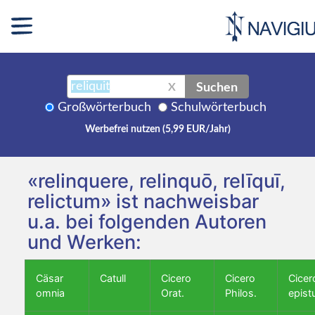
Suchen
X
Großwörterbuch
Schulwörterbuch
Werbefrei nutzen (5,99 EUR/Jahr)
«relinquere, relinquō, relīquī,
relictum» ist nachweisbar
u.a. bei folgenden Autoren
und Werken:
Cäsar
Catull
Cicero
Cicero
Cicer
omnia
Orat.
Philos.
epist