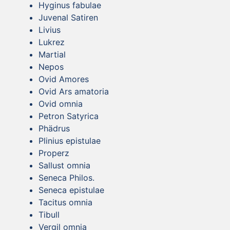
Hyginus fabulae
Juvenal Satiren
Livius
Lukrez
Martial
Nepos
Ovid Amores
Ovid Ars amatoria
Ovid omnia
Petron Satyrica
Phädrus
Plinius epistulae
Properz
Sallust omnia
Seneca Philos.
Seneca epistulae
Tacitus omnia
Tibull
Vergil omnia