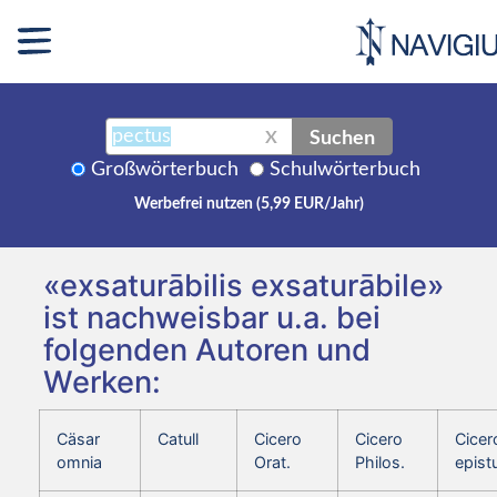
Suchen
X
Großwörterbuch
Schulwörterbuch
Werbefrei nutzen (5,99 EUR/Jahr)
«exsaturābilis exsaturābile»
ist nachweisbar u.a. bei
folgenden Autoren und
Werken:
Cäsar
Catull
Cicero
Cicero
Cicer
omnia
Orat.
Philos.
epist