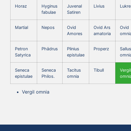
Horaz
Hyginus
Juvenal
Livius
Lukre
fabulae
Satiren
Martial
Nepos
Ovid
Ovid Ars
Ovid
Amores
amatoria
omni
Petron
Phädrus
Plinius
Properz
Sallus
Satyrica
epistulae
omni
Seneca
Seneca
Tacitus
Tibull
Vergil
epistulae
Philos.
omnia
omni
Vergil omnia