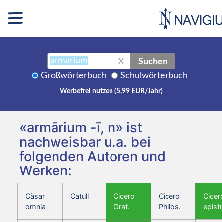
Suchen
X
Großwörterbuch
Schulwörterbuch
Werbefrei nutzen (5,99 EUR/Jahr)
«armārium -ī, n» ist
nachweisbar u.a. bei
folgenden Autoren und
Werken:
Cäsar
Catull
Cicero
Cicero
Cicer
omnia
Orat.
Philos.
epist