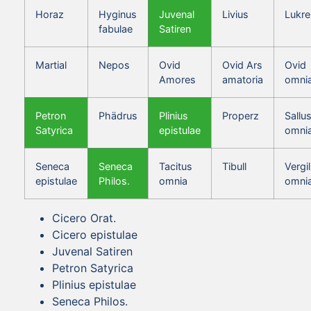
Horaz
Hyginus
Juvenal
Livius
Lukre
fabulae
Satiren
Martial
Nepos
Ovid
Ovid Ars
Ovid
Amores
amatoria
omni
Petron
Phädrus
Plinius
Properz
Sallus
Satyrica
epistulae
omni
Seneca
Seneca
Tacitus
Tibull
Vergil
epistulae
Philos.
omnia
omni
Cicero Orat.
Cicero epistulae
Juvenal Satiren
Petron Satyrica
Plinius epistulae
Seneca Philos.