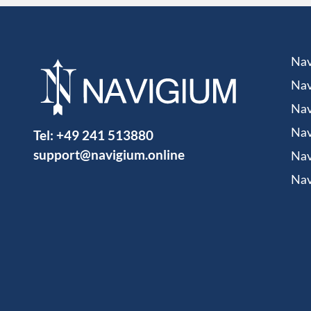
Nav
Nav
Nav
Tel:
+49 241 513880
Nav
support@navigium.online
Nav
Nav