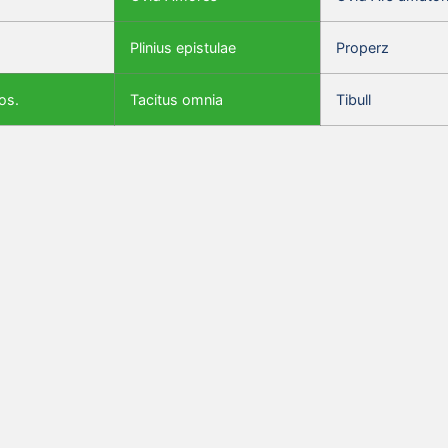
Plinius epistulae
Properz
os.
Tacitus omnia
Tibull