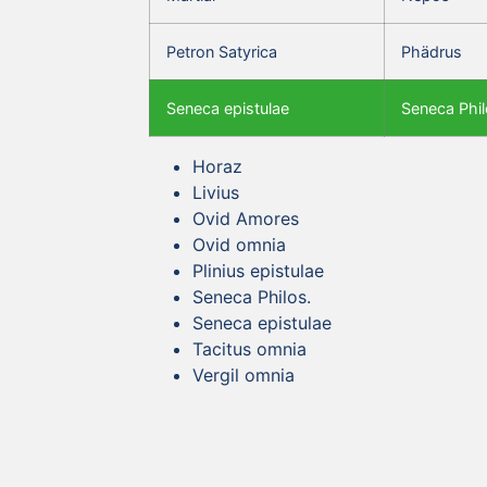
Petron Satyrica
Phädrus
Seneca epistulae
Seneca Phil
Horaz
Livius
Ovid Amores
Ovid omnia
Plinius epistulae
Seneca Philos.
Seneca epistulae
Tacitus omnia
Vergil omnia