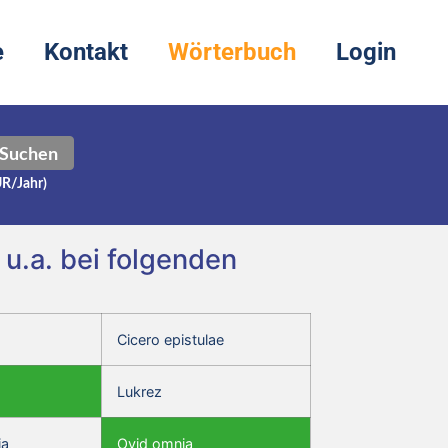
e
Kontakt
Wörterbuch
Login
Suchen
UR/Jahr)
 u.a. bei folgenden
Cicero epistulae
Lukrez
ia
Ovid omnia