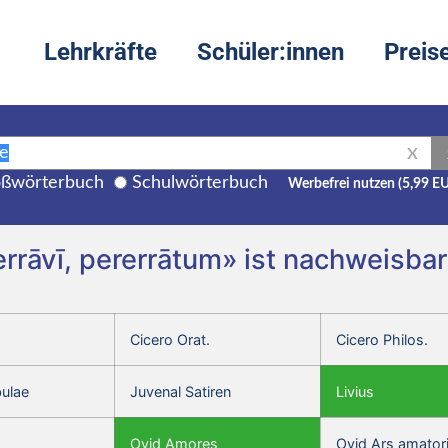
Lehrkräfte
Schüler:innen
Preis
X
ßwörterbuch
Schulwörterbuch
Werbefrei nutzen (5,99 E
errāvī, pererrātum» ist nachweisbar
Cicero Orat.
Cicero Philos.
bulae
Juvenal Satiren
Livius
Ovid Amores
Ovid Ars amator