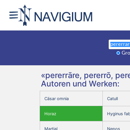
Gro
«pererrāre, pererrō, per
Autoren und Werken:
Cäsar omnia
Catull
Horaz
Hyginus fa
Martial
Nepos