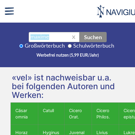
Suchen
X
Großwörterbuch
Schulwörterbuch
Werbefrei nutzen (5,99 EUR/Jahr)
«vel» ist nachweisbar u.a.
bei folgenden Autoren und
Werken:
Cäsar
Catull
Cicero
Cicero
Cicer
omnia
Orat.
Philos.
epist
Horaz
Hyginus
Juvenal
Livius
Lukre