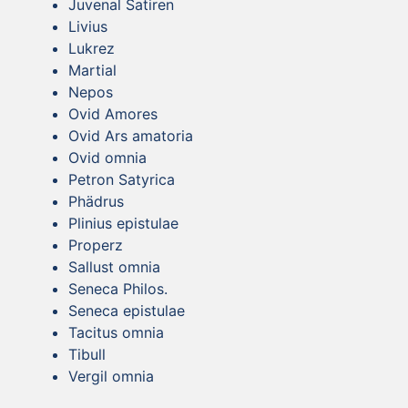
Juvenal Satiren
Livius
Lukrez
Martial
Nepos
Ovid Amores
Ovid Ars amatoria
Ovid omnia
Petron Satyrica
Phädrus
Plinius epistulae
Properz
Sallust omnia
Seneca Philos.
Seneca epistulae
Tacitus omnia
Tibull
Vergil omnia