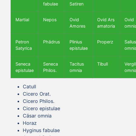
fabulae
Satiren
Martial
Nepos
Ovid
Ovid Ars
Ovid
Amores
amatoria
omni
Petron
Phädrus
Plinius
Properz
Sallus
Satyrica
epistulae
omni
Seneca
Seneca
Tacitus
Tibull
Vergil
epistulae
Philos.
omnia
omni
Catull
Cicero Orat.
Cicero Philos.
Cicero epistulae
Cäsar omnia
Horaz
Hyginus fabulae