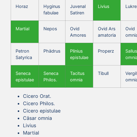
Horaz
Hyginus
Juvenal
Livius
Lukre
fabulae
Satiren
Martial
Nepos
Ovid
Ovid Ars
Ovid
Amores
amatoria
omni
Petron
Phädrus
Plinius
Properz
Sallus
Satyrica
epistulae
omni
Seneca
Seneca
Tacitus
Tibull
Vergil
epistulae
Philos.
omnia
omni
Cicero Orat.
Cicero Philos.
Cicero epistulae
Cäsar omnia
Livius
Martial