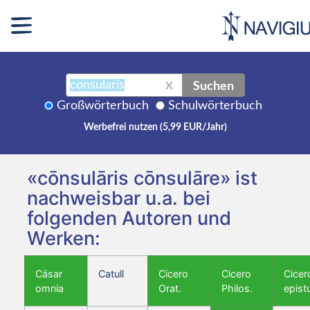
Suchen
X
Großwörterbuch
Schulwörterbuch
Werbefrei nutzen (5,99 EUR/Jahr)
«cōnsulāris cōnsulāre» ist
nachweisbar u.a. bei
folgenden Autoren und
Werken:
Cäsar
Catull
Cicero
Cicero
Cicer
omnia
Orat.
Philos.
epist