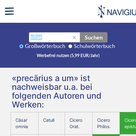
Suchen
X
Großwörterbuch
Schulwörterbuch
Werbefrei nutzen (5,99 EUR/Jahr)
«precārius a um» ist
nachweisbar u.a. bei
folgenden Autoren und
Werken:
Cäsar
Catull
Cicero
Cicero
Cicer
omnia
Orat.
Philos.
epist