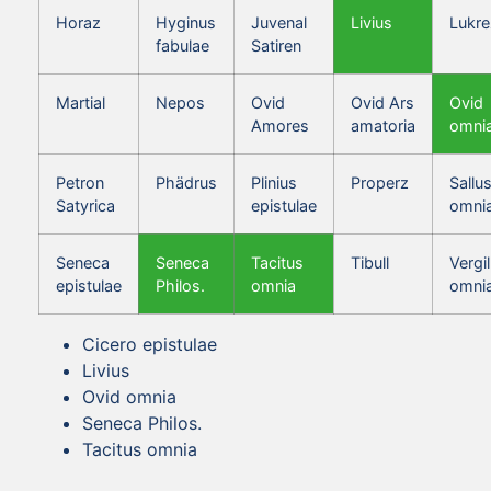
Horaz
Hyginus
Juvenal
Livius
Lukre
fabulae
Satiren
Martial
Nepos
Ovid
Ovid Ars
Ovid
Amores
amatoria
omni
Petron
Phädrus
Plinius
Properz
Sallus
Satyrica
epistulae
omni
Seneca
Seneca
Tacitus
Tibull
Vergil
epistulae
Philos.
omnia
omni
Cicero epistulae
Livius
Ovid omnia
Seneca Philos.
Tacitus omnia