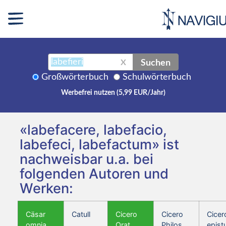
Suchen
X
Großwörterbuch
Schulwörterbuch
Werbefrei nutzen (5,99 EUR/Jahr)
«labefacere, labefacio,
labefeci, labefactum» ist
nachweisbar u.a. bei
folgenden Autoren und
Werken:
Cäsar
Catull
Cicero
Cicero
Cicer
omnia
Orat.
Philos.
epist