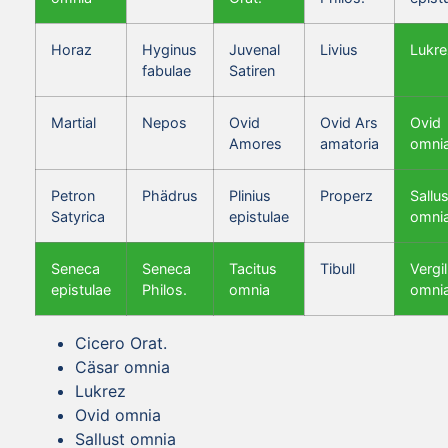
Horaz
Hyginus
Juvenal
Livius
Lukre
fabulae
Satiren
Martial
Nepos
Ovid
Ovid Ars
Ovid
Amores
amatoria
omni
Petron
Phädrus
Plinius
Properz
Sallus
Satyrica
epistulae
omni
Seneca
Seneca
Tacitus
Tibull
Vergil
epistulae
Philos.
omnia
omni
Cicero Orat.
Cäsar omnia
Lukrez
Ovid omnia
Sallust omnia