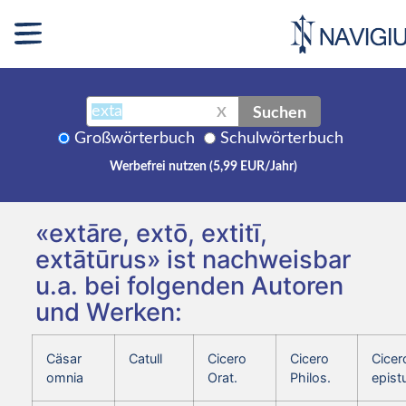
Suchen
X
Großwörterbuch
Schulwörterbuch
Werbefrei nutzen (5,99 EUR/Jahr)
«extāre, extō, extitī,
extātūrus» ist nachweisbar
u.a. bei folgenden Autoren
und Werken:
Cäsar
Catull
Cicero
Cicero
Cicer
omnia
Orat.
Philos.
epist