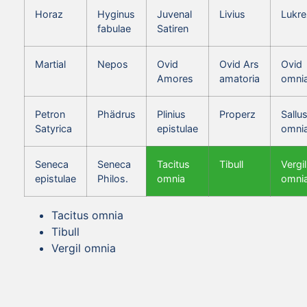
Horaz
Hyginus
Juvenal
Livius
Lukre
fabulae
Satiren
Martial
Nepos
Ovid
Ovid Ars
Ovid
Amores
amatoria
omni
Petron
Phädrus
Plinius
Properz
Sallus
Satyrica
epistulae
omni
Seneca
Seneca
Tacitus
Tibull
Vergil
epistulae
Philos.
omnia
omni
Tacitus omnia
Tibull
Vergil omnia