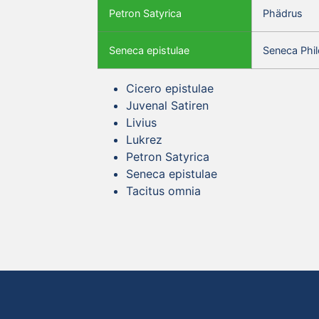
Petron Satyrica
Phädrus
Seneca epistulae
Seneca Phil
Cicero epistulae
Juvenal Satiren
Livius
Lukrez
Petron Satyrica
Seneca epistulae
Tacitus omnia