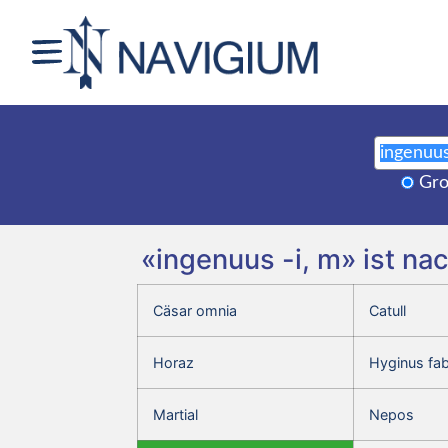
Gro
«ingenuus -i, m» ist na
Cäsar omnia
Catull
Horaz
Hyginus fa
Martial
Nepos