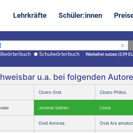
Lehrkräfte
Schüler:innen
Preis
X
ßwörterbuch
Schulwörterbuch
Werbefrei nutzen (5,99 E
chweisbar u.a. bei folgenden Auto
Cicero Orat.
Cicero Philos.
bulae
Juvenal Satiren
Livius
Ovid Amores
Ovid Ars amator