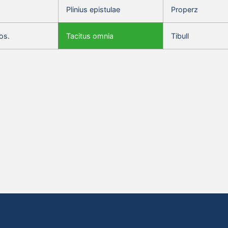
Plinius epistulae
Properz
os.
Tacitus omnia
Tibull