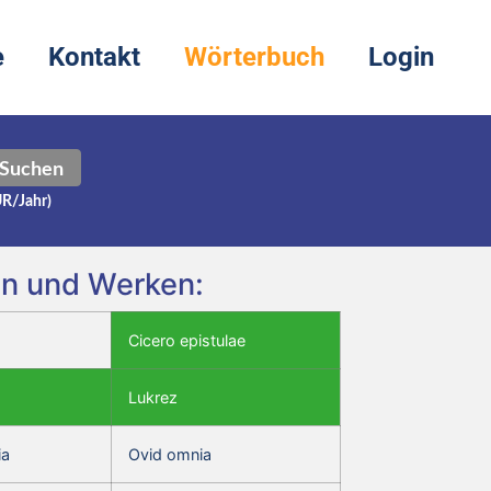
e
Kontakt
Wörterbuch
Login
Suchen
UR/Jahr)
ren und Werken:
Cicero epistulae
Lukrez
ia
Ovid omnia