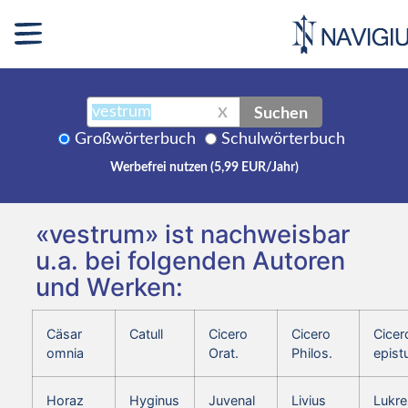
Suchen
X
Großwörterbuch
Schulwörterbuch
Werbefrei nutzen (5,99 EUR/Jahr)
«vestrum» ist nachweisbar
u.a. bei folgenden Autoren
und Werken:
Cäsar
Catull
Cicero
Cicero
Cicer
omnia
Orat.
Philos.
epist
Horaz
Hyginus
Juvenal
Livius
Lukre