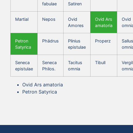
fabulae
Satiren
Martial
Nepos
Ovid
Ovid Ars
Ovid
Amores
amatoria
omni
Petron
Phädrus
Plinius
Properz
Sallus
Satyrica
epistulae
omni
Seneca
Seneca
Tacitus
Tibull
Vergil
epistulae
Philos.
omnia
omni
Ovid Ars amatoria
Petron Satyrica