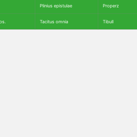
Plinius epistulae
Properz
os.
Tacitus omnia
Tibull