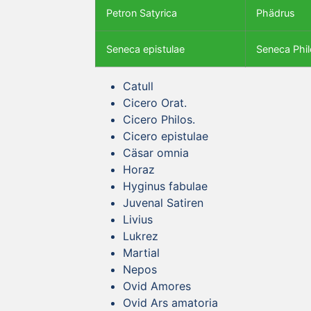
Petron Satyrica
Phädrus
Seneca epistulae
Seneca Phil
Catull
Cicero Orat.
Cicero Philos.
Cicero epistulae
Cäsar omnia
Horaz
Hyginus fabulae
Juvenal Satiren
Livius
Lukrez
Martial
Nepos
Ovid Amores
Ovid Ars amatoria