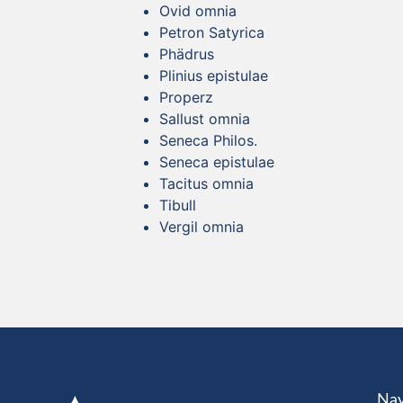
Ovid omnia
Petron Satyrica
Phädrus
Plinius epistulae
Properz
Sallust omnia
Seneca Philos.
Seneca epistulae
Tacitus omnia
Tibull
Vergil omnia
Nav