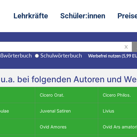
Lehrkräfte
Schüler:innen
Preis
X
ßwörterbuch
Schulwörterbuch
Werbefrei nutzen (5,99 E
 u.a. bei folgenden Autoren und We
Cicero Orat.
Cicero Philos.
bulae
Juvenal Satiren
Livius
Ovid Amores
Ovid Ars amator