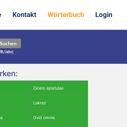
e
Kontakt
Wörterbuch
Login
Suchen
UR/Jahr)
rken:
Cicero epistulae
Lukrez
ia
Ovid omnia