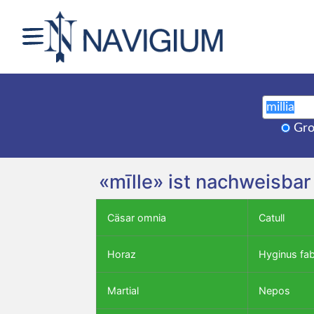
Gro
«mīlle» ist nachweisbar
Cäsar omnia
Catull
Horaz
Hyginus fa
Martial
Nepos