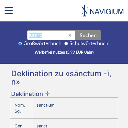
Suchen
X
Großwörterbuch
Schulwörterbuch
Werbefrei nutzen (5,99 EUR/Jahr)
Deklination zu «sānctum -ī,
n»
Deklination
Nom.
sanct‑um
Sg.
Gen.
sanct‑i