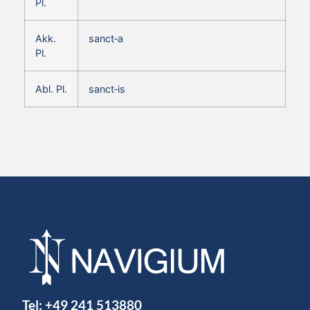
Pl.
Akk.
sanct‑a
Pl.
Abl. Pl.
sanct‑is
Tel:
+49 241 513880