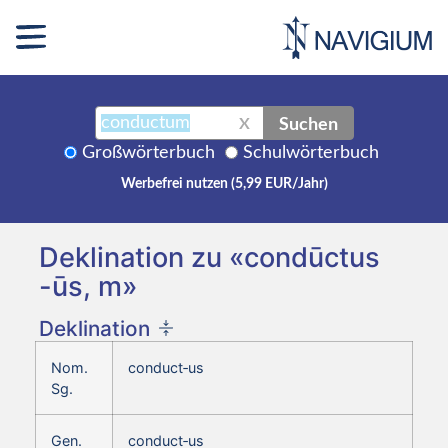
Suchen
X
Großwörterbuch
Schulwörterbuch
Werbefrei nutzen (5,99 EUR/Jahr)
Deklination zu «condūctus
-ūs, m»
Deklination
Nom.
conduct‑us
Sg.
Gen.
conduct‑us