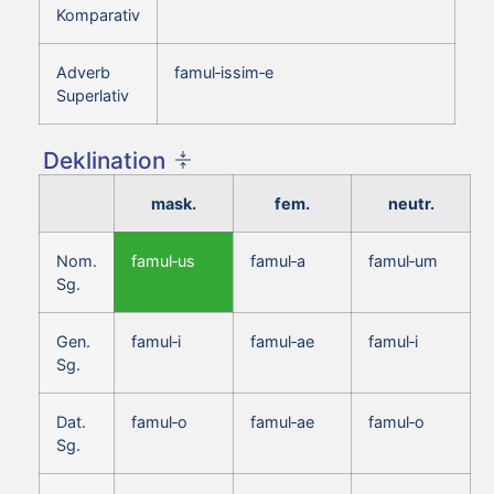
Komparativ
Adverb
famul‑issim‑e
Superlativ
Deklination
mask.
fem.
neutr.
Nom.
famul‑us
famul‑a
famul‑um
Sg.
Gen.
famul‑i
famul‑ae
famul‑i
Sg.
Dat.
famul‑o
famul‑ae
famul‑o
Sg.