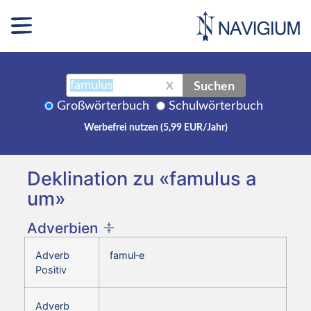
Suchen
X
Großwörterbuch
Schulwörterbuch
Werbefrei nutzen (5,99 EUR/Jahr)
Deklination zu «famulus a
um»
Adverbien
Adverb
famul‑e
Positiv
Adverb