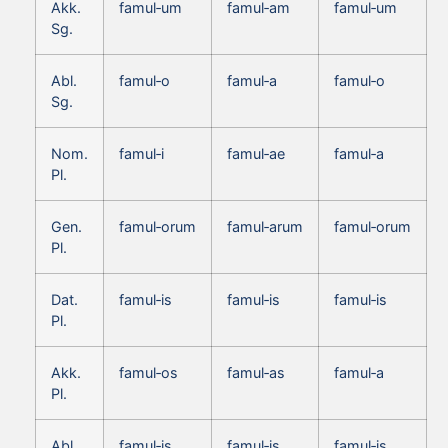
Akk.
famul‑um
famul‑am
famul‑um
Sg.
Abl.
famul‑o
famul‑a
famul‑o
Sg.
Nom.
famul‑i
famul‑ae
famul‑a
Pl.
Gen.
famul‑orum
famul‑arum
famul‑orum
Pl.
Dat.
famul‑is
famul‑is
famul‑is
Pl.
Akk.
famul‑os
famul‑as
famul‑a
Pl.
Abl.
famul‑is
famul‑is
famul‑is