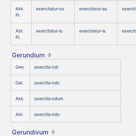
Akk.
exercitatur‑os
exercitatur‑as
exercit
Pl.
Abl.
exercitatur‑is
exercitatur‑is
exercit
Pl.
Gerundium
Gen.
exercita‑ndi
Dat.
exercita‑ndo
Akk.
exercita‑ndum
Abl.
exercita‑ndo
Gerundivum