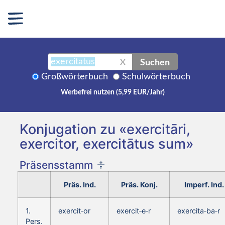
Suchen
X
Großwörterbuch
Schulwörterbuch
Werbefrei nutzen (5,99 EUR/Jahr)
Konjugation zu «exercitāri,
exercitor, exercitātus sum»
Präsensstamm
Präs. Ind.
Präs. Konj.
Imperf. Ind.
1.
exercit‑or
exercit‑e‑r
exercita‑ba‑r
Pers.