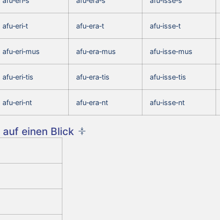
afu‑eri‑s
afu‑era‑s
afu‑isse‑s
afu‑eri‑t
afu‑era‑t
afu‑isse‑t
afu‑eri‑mus
afu‑era‑mus
afu‑isse‑mus
afu‑eri‑tis
afu‑era‑tis
afu‑isse‑tis
afu‑eri‑nt
afu‑era‑nt
afu‑isse‑nt
auf einen Blick