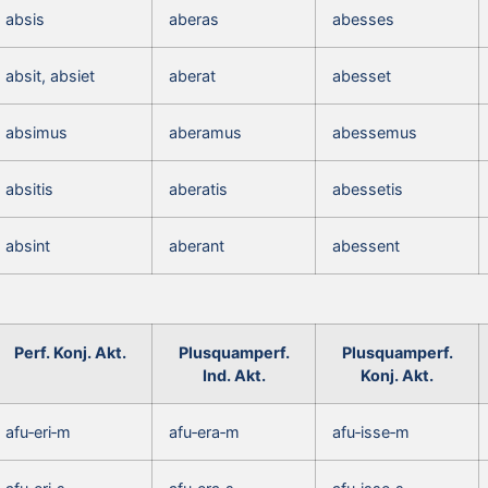
absis
aberas
abesses
absit, absiet
aberat
abesset
absimus
aberamus
abessemus
absitis
aberatis
abessetis
absint
aberant
abessent
Perf. Konj. Akt.
Plusquamperf.
Plusquamperf.
Ind. Akt.
Konj. Akt.
afu‑eri‑m
afu‑era‑m
afu‑isse‑m