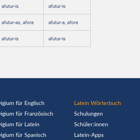
afutur‑is
afutur‑is
afutur‑as, afore
afutur‑a, afore
afutur‑is
afutur‑is
igium für Englisch
Latein Wörterbuch
igium für Französisch
Schulungen
igium für Latein
Schüler:innen
igium für Spanisch
Latein-Apps