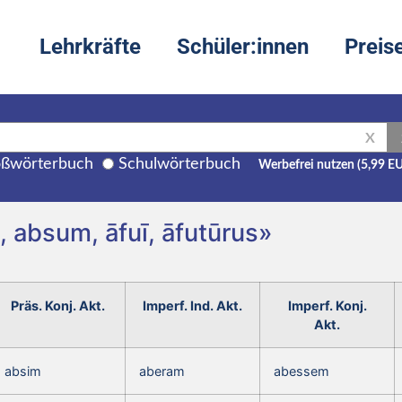
Lehrkräfte
Schüler:innen
Preis
X
ßwörterbuch
Schulwörterbuch
Werbefrei nutzen (5,99 E
 absum, āfuī, āfutūrus»
Präs. Konj. Akt.
Imperf. Ind. Akt.
Imperf. Konj.
Akt.
absim
aberam
abessem