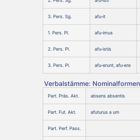
2. Pers. Sg.
afu‑isti
3. Pers. Sg.
afu‑it
1. Pers. Pl.
afu‑imus
2. Pers. Pl.
afu‑istis
3. Pers. Pl.
afu‑erunt, afu‑ere
Verbalstämme: Nominalformen 
Part. Präs. Akt.
absens absentis
Part. Fut. Akt.
afuturus a um
Part. Perf. Pass.