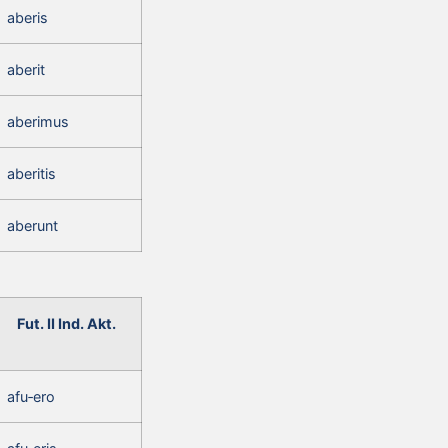
aberis
aberit
aberimus
aberitis
aberunt
Fut. II Ind. Akt.
afu‑ero