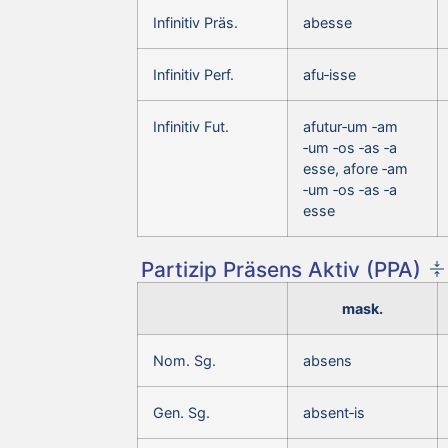
Infinitiv Präs.
abesse
Infinitiv Perf.
afu‑isse
Infinitiv Fut.
afutur‑um ‑am
‑um ‑os ‑as ‑a
esse, afore ‑am
‑um ‑os ‑as ‑a
esse
Partizip Präsens Aktiv (PPA)
mask.
Nom. Sg.
absens
Gen. Sg.
absent‑is