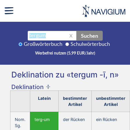
Suchen
X
Großwörterbuch
Schulwörterbuch
Werbefrei nutzen (5,99 EUR/Jahr)
Deklination zu «tergum -ī, n»
Deklination
Latein
bestimmter
unbestimmter
Artikel
Artikel
Nom.
terg‑um
der Rücken
ein Rücken
Sg.