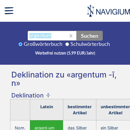
Suchen
X
Großwörterbuch
Schulwörterbuch
Werbefrei nutzen (5,99 EUR/Jahr)
Deklination zu «argentum -ī,
n»
Deklination
Latein
bestimmter
unbestimmter
Artikel
Artikel
Nom.
argent‑um
das Silber
ein Silber