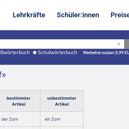
Lehrkräfte
Schüler:innen
Preis
X
ßwörterbuch
Schulwörterbuch
Werbefrei nutzen (5,99 E
f»
bestimmter
unbestimmter
Artikel
Artikel
der Zorn
ein Zorn