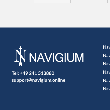
Nav
Nav
Nav
Tel:
+49 241 513880
Nav
support@navigium.online
Nav
Nav