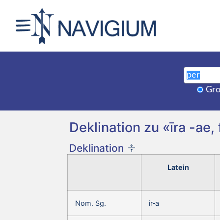
Gro
Deklination zu «īra -ae, 
Deklination
Latein
Nom. Sg.
ir‑a