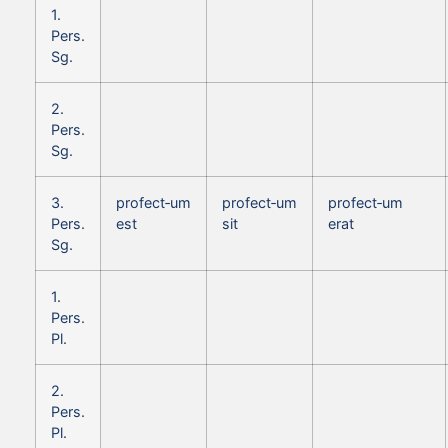
1.
Pers.
Sg.
2.
Pers.
Sg.
3.
profect‑um
profect‑um
profect‑um
Pers.
est
sit
erat
Sg.
1.
Pers.
Pl.
2.
Pers.
Pl.