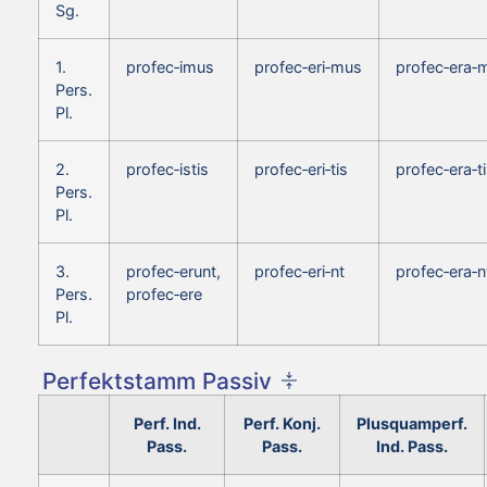
Sg.
1.
profec‑imus
profec‑eri‑mus
profec‑era‑
Pers.
Pl.
2.
profec‑istis
profec‑eri‑tis
profec‑era‑t
Pers.
Pl.
3.
profec‑erunt,
profec‑eri‑nt
profec‑era‑n
Pers.
profec‑ere
Pl.
Perfektstamm Passiv
Perf. Ind.
Perf. Konj.
Plusquamperf.
Pass.
Pass.
Ind. Pass.