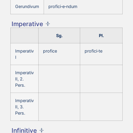
Gerundivum
profici‑e‑ndum
Imperative
Sg.
Pl.
Imperativ
profice
profici‑te
I
Imperativ
II, 2.
Pers.
Imperativ
II, 3.
Pers.
Infinitive