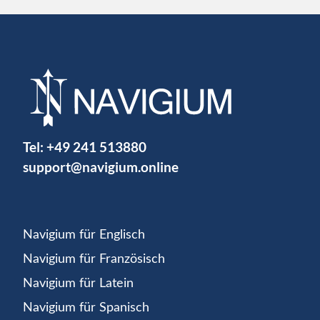
Tel:
+49 241 513880
support@navigium.online
Navigium für Englisch
Navigium für Französisch
Navigium für Latein
Navigium für Spanisch