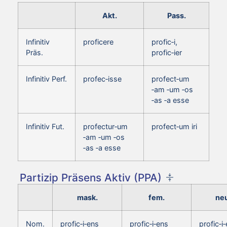
Akt.
Pass.
Infinitiv
proficere
profic‑i,
Präs.
profic‑ier
Infinitiv Perf.
profec‑isse
profect‑um
‑am ‑um ‑os
‑as ‑a esse
Infinitiv Fut.
profectur‑um
profect‑um iri
‑am ‑um ‑os
‑as ‑a esse
Partizip Präsens Aktiv (PPA)
mask.
fem.
neu
Nom.
profic‑i‑ens
profic‑i‑ens
profic‑i