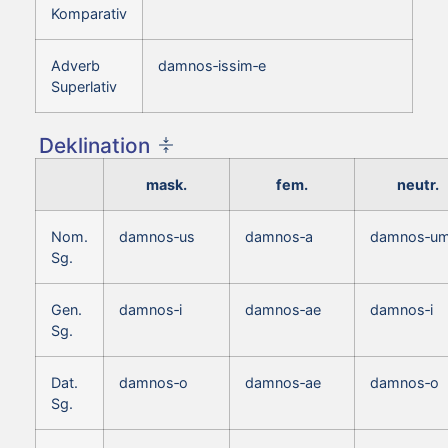
Komparativ
Adverb
damnos‑issim‑e
Superlativ
Deklination
mask.
fem.
neutr.
Nom.
damnos‑us
damnos‑a
damnos‑u
Sg.
Gen.
damnos‑i
damnos‑ae
damnos‑i
Sg.
Dat.
damnos‑o
damnos‑ae
damnos‑o
Sg.