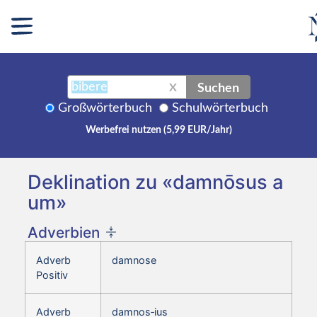
Suchen
X
Großwörterbuch
Schulwörterbuch
Werbefrei nutzen (5,99 EUR/Jahr)
Deklination zu «damnōsus a
um»
Adverbien
Adverb
damnose
Positiv
Adverb
damnos‑ius