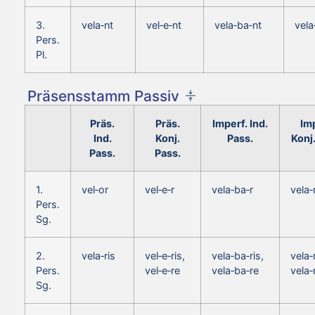
3.
vela‑nt
vel‑e‑nt
vela‑ba‑nt
vela
Pers.
Pl.
Präsensstamm Passiv
Präs.
Präs.
Imperf. Ind.
Imp
Ind.
Konj.
Pass.
Konj
Pass.
Pass.
1.
vel‑or
vel‑e‑r
vela‑ba‑r
vela‑
Pers.
Sg.
2.
vela‑ris
vel‑e‑ris,
vela‑ba‑ris,
vela‑r
Pers.
vel‑e‑re
vela‑ba‑re
vela‑
Sg.