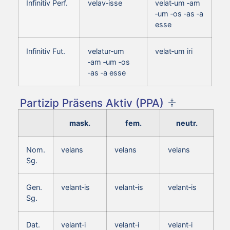
Infinitiv Perf.
velav‑isse
velat‑um ‑am
‑um ‑os ‑as ‑a
esse
Infinitiv Fut.
velatur‑um
velat‑um iri
‑am ‑um ‑os
‑as ‑a esse
Partizip Präsens Aktiv (PPA)
mask.
fem.
neutr.
Nom.
velans
velans
velans
Sg.
Gen.
velant‑is
velant‑is
velant‑is
Sg.
Dat.
velant‑i
velant‑i
velant‑i