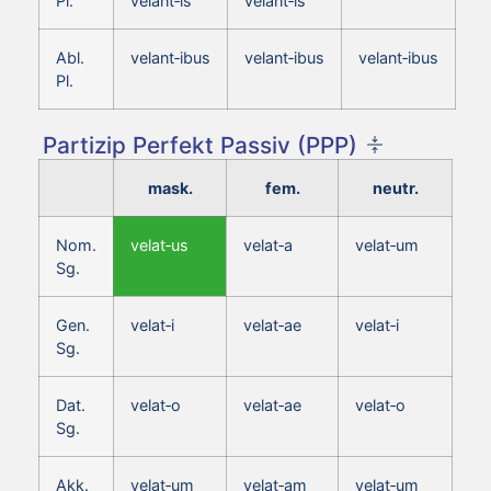
Pl.
velant‑is
velant‑is
Abl.
velant‑ibus
velant‑ibus
velant‑ibus
Pl.
Partizip Perfekt Passiv (PPP)
mask.
fem.
neutr.
Nom.
velat‑us
velat‑a
velat‑um
Sg.
Gen.
velat‑i
velat‑ae
velat‑i
Sg.
Dat.
velat‑o
velat‑ae
velat‑o
Sg.
Akk.
velat‑um
velat‑am
velat‑um