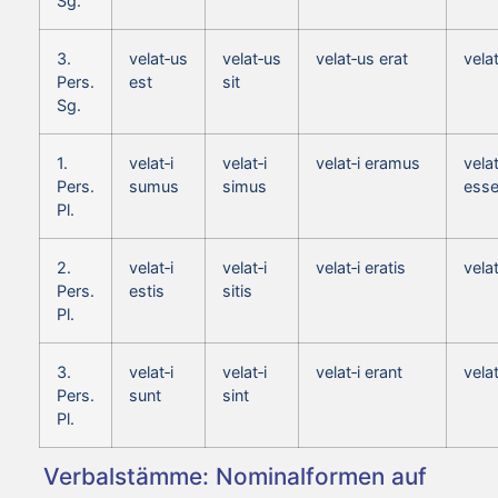
Sg.
3.
velat‑us
velat‑us
velat‑us erat
vela
Pers.
est
sit
Sg.
1.
velat‑i
velat‑i
velat‑i eramus
velat
Pers.
sumus
simus
ess
Pl.
2.
velat‑i
velat‑i
velat‑i eratis
velat
Pers.
estis
sitis
Pl.
3.
velat‑i
velat‑i
velat‑i erant
vela
Pers.
sunt
sint
Pl.
Verbalstämme: Nominalformen auf