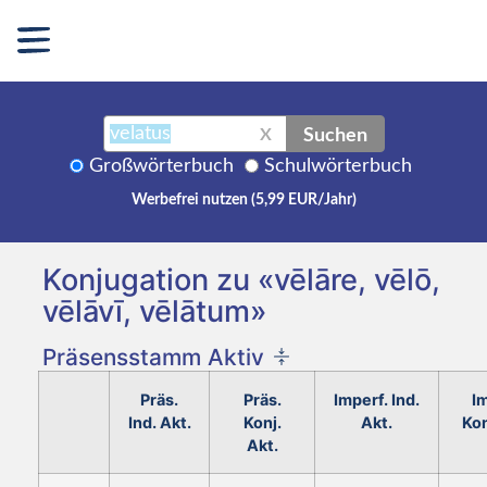
Suchen
X
Großwörterbuch
Schulwörterbuch
Werbefrei nutzen (5,99 EUR/Jahr)
Konjugation zu «vēlāre, vēlō,
vēlāvī, vēlātum»
Präsensstamm Aktiv
Präs.
Präs.
Imperf. Ind.
Im
Ind. Akt.
Konj.
Akt.
Kon
Akt.