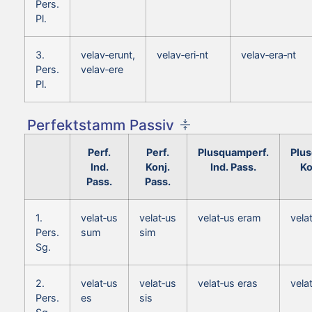
Pers.
Pl.
3.
velav‑erunt,
velav‑eri‑nt
velav‑era‑nt
Pers.
velav‑ere
Pl.
Perfektstamm Passiv
Perf.
Perf.
Plusquamperf.
Plu
Ind.
Konj.
Ind. Pass.
Ko
Pass.
Pass.
1.
velat‑us
velat‑us
velat‑us eram
vela
Pers.
sum
sim
Sg.
2.
velat‑us
velat‑us
velat‑us eras
vela
Pers.
es
sis