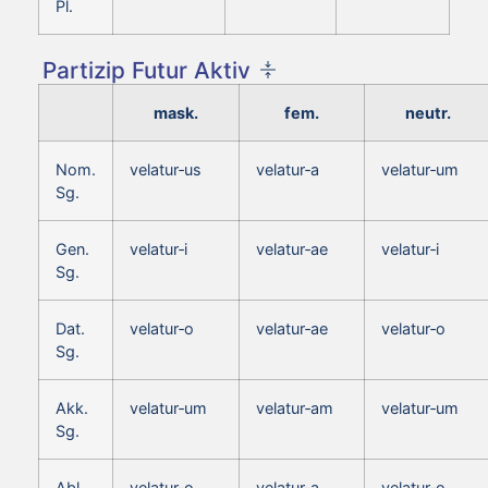
Pl.
Partizip Futur Aktiv
mask.
fem.
neutr.
Nom.
velatur‑us
velatur‑a
velatur‑um
Sg.
Gen.
velatur‑i
velatur‑ae
velatur‑i
Sg.
Dat.
velatur‑o
velatur‑ae
velatur‑o
Sg.
Akk.
velatur‑um
velatur‑am
velatur‑um
Sg.
Abl.
velatur‑o
velatur‑a
velatur‑o