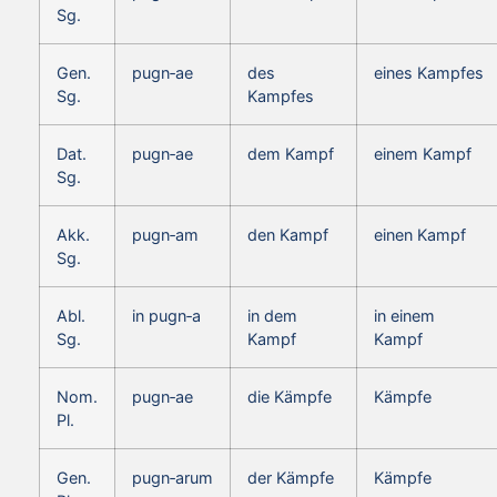
Sg.
Gen.
pugn‑ae
des
eines Kampfes
Sg.
Kampfes
Dat.
pugn‑ae
dem Kampf
einem Kampf
Sg.
Akk.
pugn‑am
den Kampf
einen Kampf
Sg.
Abl.
in pugn‑a
in dem
in einem
Sg.
Kampf
Kampf
Nom.
pugn‑ae
die Kämpfe
Kämpfe
Pl.
Gen.
pugn‑arum
der Kämpfe
Kämpfe