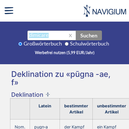
Suchen
X
Großwörterbuch
Schulwörterbuch
Werbefrei nutzen (5,99 EUR/Jahr)
Deklination zu «pūgna -ae,
f»
Deklination
Latein
bestimmter
unbestimmter
Artikel
Artikel
Nom.
pugn‑a
der Kampf
ein Kampf