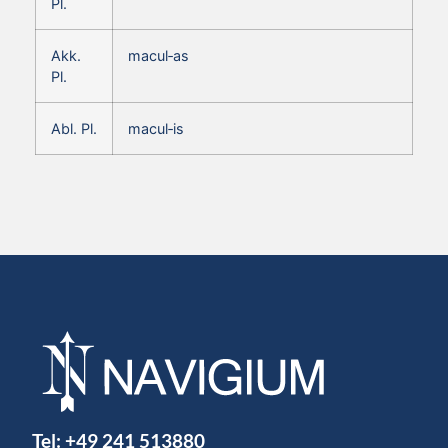
Pl.
Akk.
macul‑as
Pl.
Abl. Pl.
macul‑is
Tel:
+49 241 513880