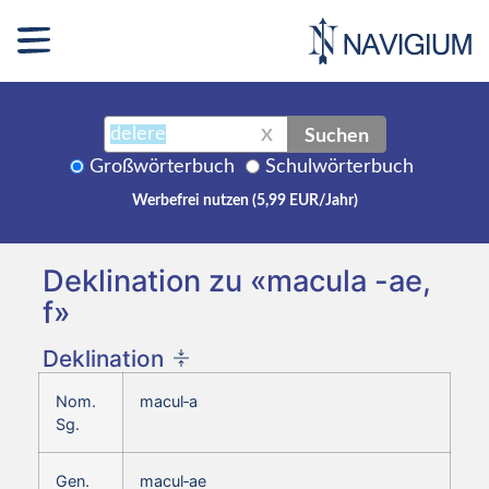
Suchen
X
Großwörterbuch
Schulwörterbuch
Werbefrei nutzen (5,99 EUR/Jahr)
Deklination zu «macula -ae,
f»
Deklination
Nom.
macul‑a
Sg.
Gen.
macul‑ae