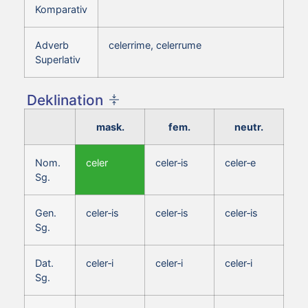
Komparativ
Adverb
celerrime, celerrume
Superlativ
Deklination
mask.
fem.
neutr.
Nom.
celer
celer‑is
celer‑e
Sg.
Gen.
celer‑is
celer‑is
celer‑is
Sg.
Dat.
celer‑i
celer‑i
celer‑i
Sg.