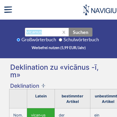
Suchen
X
Großwörterbuch
Schulwörterbuch
Werbefrei nutzen (5,99 EUR/Jahr)
Deklination zu «vicānus -ī,
m»
Deklination
Latein
bestimmter
unbestimmt
Artikel
Artikel
Nom.
vican‑us
der
ein