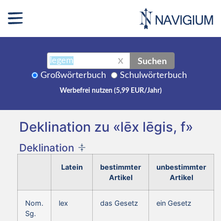
Suchen
X
Großwörterbuch
Schulwörterbuch
Werbefrei nutzen (5,99 EUR/Jahr)
Deklination zu «lēx lēgis, f»
Deklination
Latein
bestimmter
unbestimmter
Artikel
Artikel
Nom.
lex
das Gesetz
ein Gesetz
Sg.