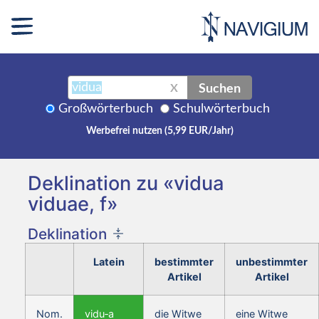
Suchen
X
Großwörterbuch
Schulwörterbuch
Werbefrei nutzen (5,99 EUR/Jahr)
Deklination zu «vidua
viduae, f»
Deklination
Latein
bestimmter
unbestimmter
Artikel
Artikel
Nom.
vidu‑a
die Witwe
eine Witwe