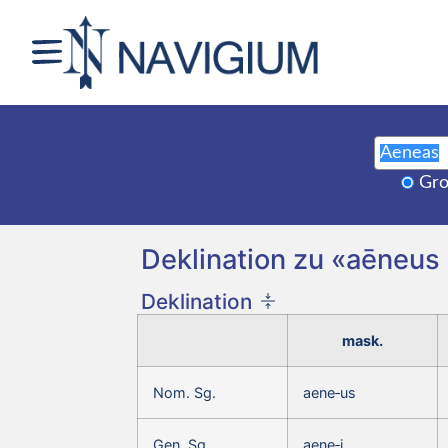
Gro
Deklination zu «aēneus
Deklination
mask.
Nom. Sg.
aene‑us
Gen. Sg.
aene‑i