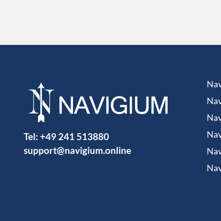
Nav
Nav
Nav
Tel:
+49 241 513880
Nav
support@navigium.online
Nav
Nav