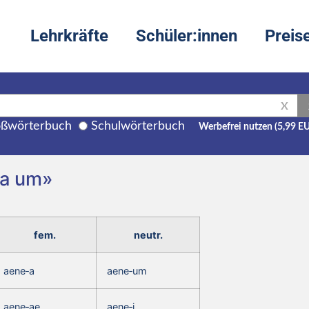
Lehrkräfte
Schüler:innen
Preis
X
ßwörterbuch
Schulwörterbuch
Werbefrei nutzen (5,99 E
 a um»
fem.
neutr.
aene‑a
aene‑um
aene‑ae
aene‑i